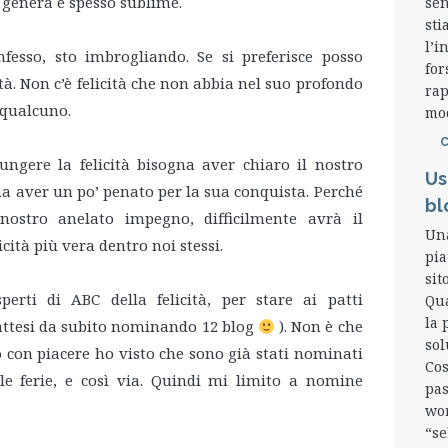
i genera è spesso sublime.
sen
sti
l’i
nfesso, sto imbrogliando. Se si preferisce posso
for
ità. Non c’è felicità che non abbia nel suo profondo
rap
 qualcuno.
mod
ngere la felicità bisogna aver chiaro il nostro
Us
na aver un po’ penato per la sua conquista. Perché
bl
 nostro anelato impegno, difficilmente avrà il
Una
cità più vera dentro noi stessi.
pia
sit
erti di ABC della felicità, per stare ai patti
Qua
la 
isattesi da subito nominando 12 blog
). Non è che
sol
o con piacere ho visto che sono già stati nominati
Cos
le ferie, e così via. Quindi mi limito a nomine
pas
wor
“se