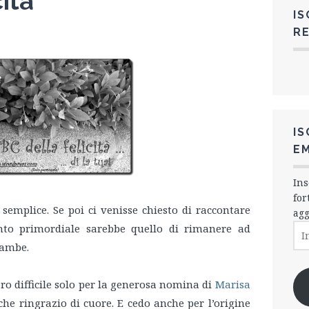
cità
IS
R
IS
EM
Ins
for
e semplice. Se poi ci venisse chiesto di raccontare
agg
Ind
tinto primordiale sarebbe quello di rimanere ad
e-
gambe.
mai
o difficile solo per la generosa nomina di
Marisa
 che ringrazio di cuore. E cedo anche per l’origine