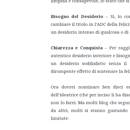
limpida e consapevole, lo stato che s
Bisogno del Desiderio
– Sì, lo co
cambiare il titolo in l’ADC della Felic
un desiderio intenso di qualcosa o di
Chiarezza e Conquista
– Per raggiu
autentico desiderio interiore e bisog
un desiderio soddisfatto senza il
dirompente effetto di scatenare la feli
Ora dovrei nominare ben dieci esp
dell’ideatrice (che per inciso li ha d
non lo farei. Ma molti blog che segu
da altri, molti si stanno gustando 
limitate: