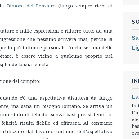
lla
Dimora del Pensiero
(luogo sempre ricco di
S
ttature e mille espressioni e ridurre tutto ad una
Su
 digressione che nessuno scriverà mai, perché la
, quello più intimo e personale. Anche se, una delle
Li
itare, è essere vicino a qualcuno proprio nel
plende la sua felicità.
zione del compito:
I
La
 quando c’è una aspettativa disattesa da lungo
In 
nte, ma sana un bisogno lontano. Se arriva un
L’i
o stato di felicità, senza basi preesistenti, io
ele
felicità risulti flebile ed effimera. Al contrario
bas
rtilizzato dal lavorio continuo dell’aspettativa
evo