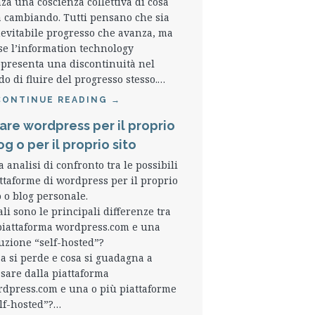
za una coscienza collettiva di cosa
a cambiando. Tutti pensano che sia
nevitabile progresso che avanza, ma
se l’information technology
presenta una discontinuità nel
o di fluire del progresso stesso.…
CONTINUE READING
→
are wordpress per il proprio
og o per il proprio sito
 analisi di confronto tra le possibili
ttaforme di wordpress per il proprio
o o blog personale.
li sono le principali differenze tra
piattaforma wordpress.com e una
uzione “self-hosted”?
a si perde e cosa si guadagna a
sare dalla piattaforma
dpress.com e una o più piattaforme
lf-hosted”?…