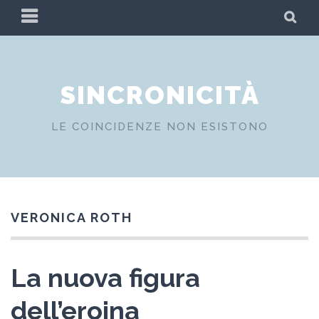
Skip
PRIMARY
SE
to
MENU
content
SINCRONICITÀ
LE COINCIDENZE NON ESISTONO
VERONICA ROTH
La nuova figura
dell’eroina